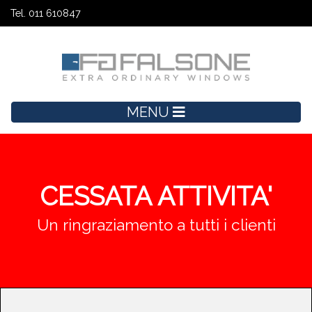
Tel. 011 610847
MENU
CESSATA ATTIVITA'
Un ringraziamento a tutti i clienti