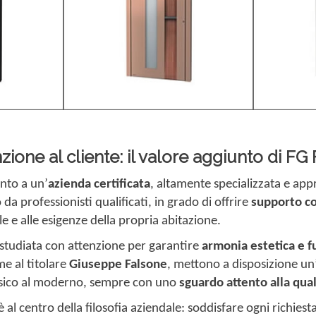
one al cliente: il valore aggiunto di FG
ento a un’
azienda certificata
, altamente specializzata e ap
da professionisti qualificati, in grado di offrire
supporto co
tile e alle esigenze della propria abitazione.
ne studiata con attenzione per garantire
armonia estetica e f
me al titolare
Giuseppe Falsone
, mettono a disposizione un’
assico al moderno, sempre con uno
sguardo attento alla qual
è al centro della filosofia aziendale: soddisfare ogni richiest