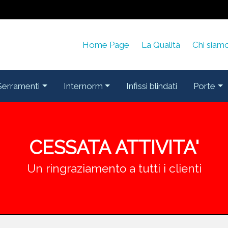
Home Page
La Qualità
Chi siam
Serramenti
Internorm
Infissi blindati
Porte
CESSATA ATTIVITA'
Un ringraziamento a tutti i clienti