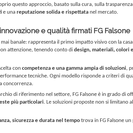
oprio questo approccio, basato sulla cura, sulla trasparenz
i
e una
reputazione solida e rispettata
nel mercato.
, innovazione e qualità firmati FG Falsone
mai banale: rappresenta il primo impatto visivo con la casa ed 
 con attenzione, tenendo conto di
design, materiali, colori 
scelta con
competenza e una gamma ampia di soluzioni
, 
rformance tecniche. Ogni modello risponde a criteri di qual
la concorrenza.
rchio di riferimento nel settore, FG Falsone è in grado di of
este più particolari
. Le soluzioni proposte non si limitano a
anza, sicurezza e durata nel tempo
trova in FG Falsone un p