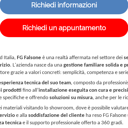
Richiedi informazioni
Richiedi un appuntamento
d Italia,
FG Falsone
è una realtà affermata nel settore dei
s
rizio
. L'azienda nasce da una
gestione familiare solida e 
ettore grazie a valori concreti: semplicità, competenza e seri
esperienza tecnica del suo team
, composto da professionis
i prodotti
fino all’
installazione eseguita con cura e precis
ze specifiche e offrendo
soluzioni su misura
, anche per le ri
i materiali visitando lo showroom, dove è possibile valutare d
ervizio
e alla
soddisfazione del cliente
ha reso FG Falsone u
a tecnica
e il supporto professionale offerto a 360 gradi.