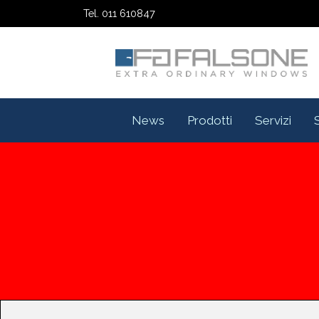
Tel. 011 610847
News
Prodotti
Servizi