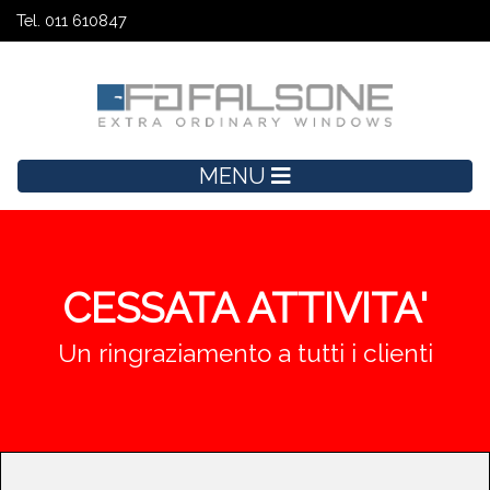
Tel. 011 610847
MENU
CESSATA ATTIVITA'
Un ringraziamento a tutti i clienti