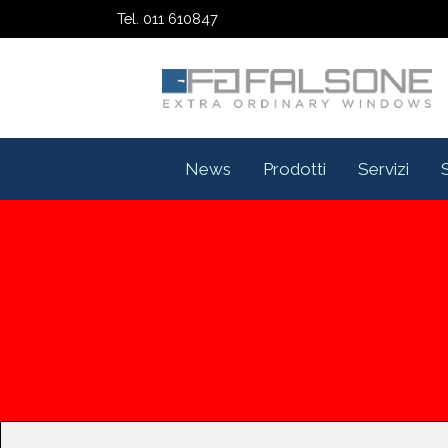
Tel. 011 610847
News
Prodotti
Servizi