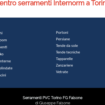
entro serramenti Internorm a Tori
Portoni
hi
Persiane
room
Tende da sole
enti
Tende tecniche
ko
Tapparelle
interne
Zanzariere
blindate
Vetrate
cini
Serramenti PVC Torino FG Falsone
di Giuseppe Falsone