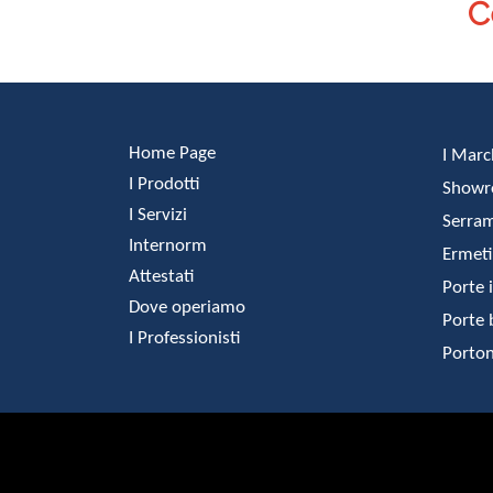
C
Home Page
I Marc
I Prodotti
Show
I Servizi
Serram
Internorm
Ermeti
Attestati
Porte 
Dove operiamo
Porte 
I Professionisti
Porton