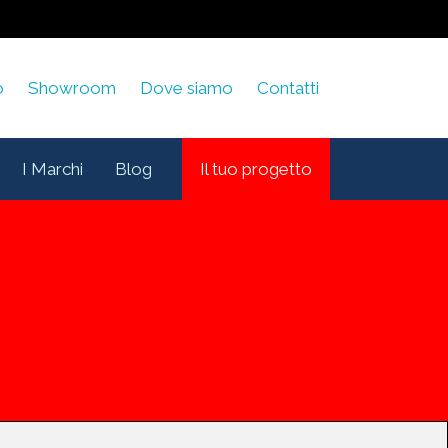
o
Showroom
Dove siamo
Contatti
I Marchi
Blog
Il tuo progetto