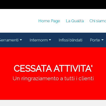
Home Page
La Qualità
Chi siam
Serramenti
Internorm
Infissi blindati
Porte
CESSATA ATTIVITA'
Un ringraziamento a tutti i clienti