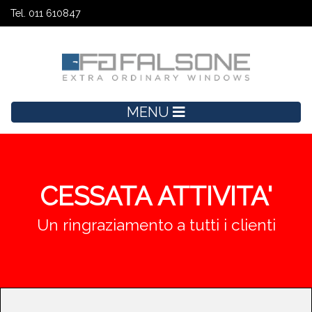
Tel. 011 610847
MENU
CESSATA ATTIVITA'
Un ringraziamento a tutti i clienti