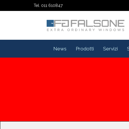
Tel. 011 610847
News
Prodotti
Servizi