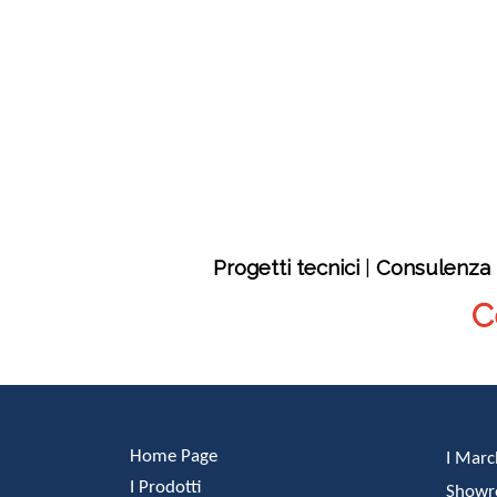
Progetti tecnici
|
Consulenza 
C
Home Page
I Marc
I Prodotti
Show