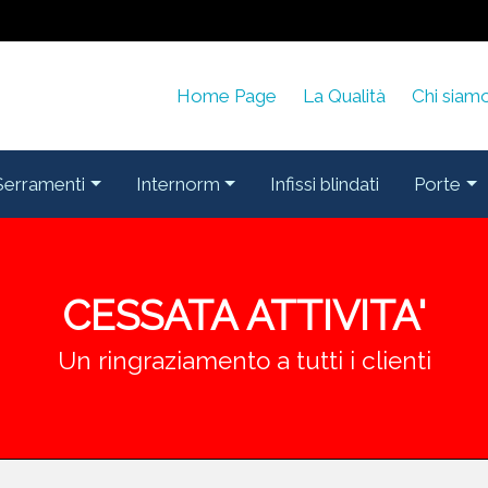
Home Page
La Qualità
Chi siam
Serramenti
Internorm
Infissi blindati
Porte
CESSATA ATTIVITA'
Un ringraziamento a tutti i clienti