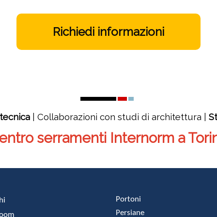
Richiedi informazioni
tecnica
| Collaborazioni con studi di architettura |
S
entro serramenti Internorm a Tori
Portoni
hi
Persiane
room