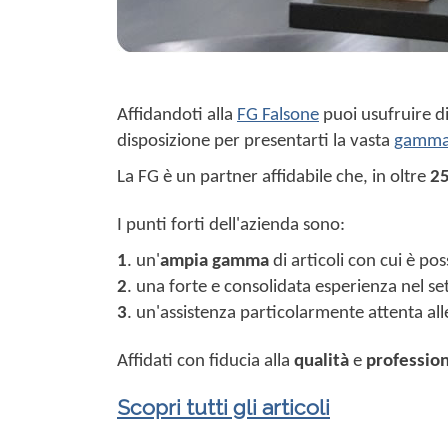
Affidandoti alla
FG Falsone
puoi usufruire di 
disposizione per presentarti la vasta
gamma 
La FG è un partner affidabile che, in oltre
25
I punti forti dell'azienda sono:
1
. un'
ampia gamma
di articoli con cui è po
2
. una forte e consolidata esperienza nel se
3
. un'assistenza particolarmente attenta alle 
Affidati con fiducia alla
qualità
e
profession
Scopri tutti gli articoli