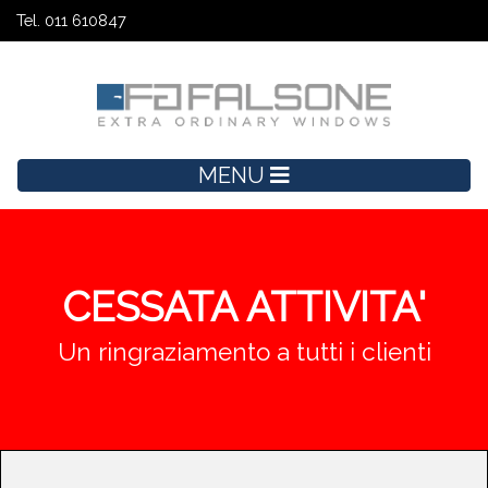
Tel. 011 610847
MENU
CESSATA ATTIVITA'
Un ringraziamento a tutti i clienti