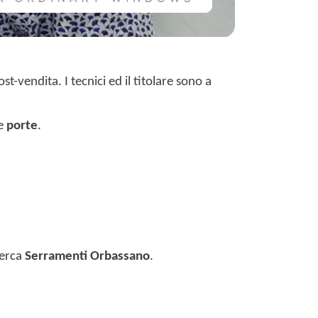
t-vendita. I tecnici ed il titolare sono a
e
porte
.
cerca
Serramenti Orbassano
.