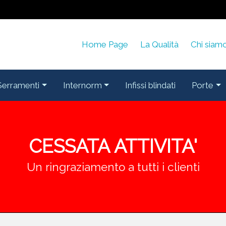
Home Page
La Qualità
Chi siam
Serramenti
Internorm
Infissi blindati
Porte
CESSATA ATTIVITA'
Un ringraziamento a tutti i clienti