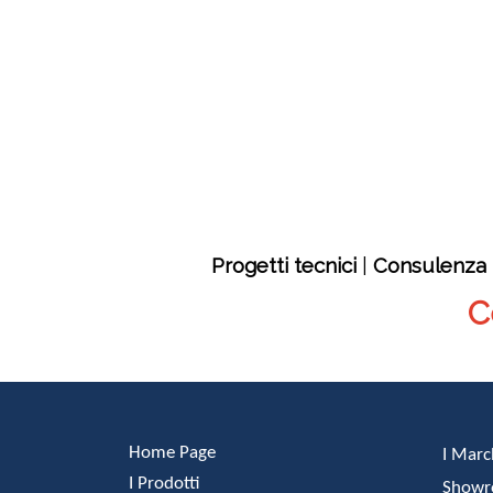
Progetti tecnici
|
Consulenza 
C
Home Page
I Marc
I Prodotti
Show