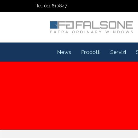
Tel. 011 610847
News
Prodotti
Servizi