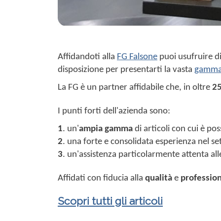
Affidandoti alla
FG Falsone
puoi usufruire di 
disposizione per presentarti la vasta
gamma 
La FG è un partner affidabile che, in oltre
25
I punti forti dell'azienda sono:
1
. un'
ampia gamma
di articoli con cui è po
2
. una forte e consolidata esperienza nel se
3
. un'assistenza particolarmente attenta alle 
Affidati con fiducia alla
qualità
e
profession
Scopri tutti gli articoli