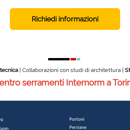
Richiedi informazioni
tecnica
| Collaborazioni con studi di architettura |
S
entro serramenti Internorm a Tori
Portoni
hi
Persiane
room