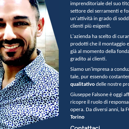
imprenditoriale del suo tit
settore dei serramenti e f
un'attività in grado di sod
clienti più esigenti.
L'azienda ha scelto di cura
prodotti
che il montaggio e
già al momento della fonda
gradito ai clienti.
Siamo un'impresa a conduz
tale, pur essendo costante
qualitativo
delle nostre pr
Giuseppe Falsone è oggi aff
ricopre il ruolo di responsa
opera. Da diversi anni, la F
Torino
Contattaci