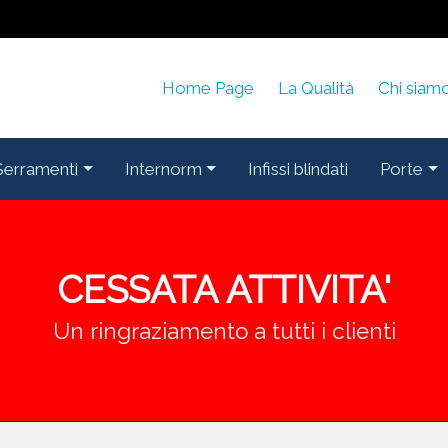
Home Page
La Qualità
Chi siam
Serramenti
Internorm
Infissi blindati
Porte
CESSATA ATTIVITA'
Un ringraziamento a tutti i clienti