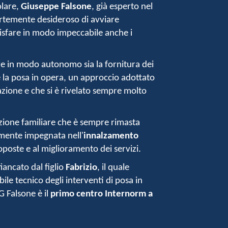
olare,
Giuseppe Falsone
, già esperto nel
ortemente desideroso di avviare
disfare in modo impeccabile anche i
re in modo autonomo sia la fornitura dei
 la posa in opera, un approccio adottato
zione e che si è rivelato sempre molto
ione familiare che è sempre rimasta
mente impegnata nell'
innalzamento
oposte e al miglioramento dei
servizi
.
iancato dal figlio
Fabrizio
, il quale
bile tecnico degli interventi di posa in
G Falsone è il
primo centro Internorm a