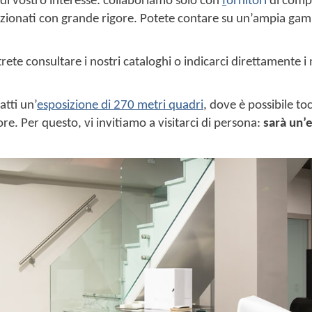
i di vostro interesse: collaboriamo solo con
f
ornitori
di compr
selezionati con grande rigore. Potete contare su un’ampia g
rete consultare i nostri cataloghi o indicarci direttamente 
atti un’
esposizione di 270 metri quadri
, dove è possibile 
ore. Per questo, vi invitiamo a visitarci di persona:
sarà un’e