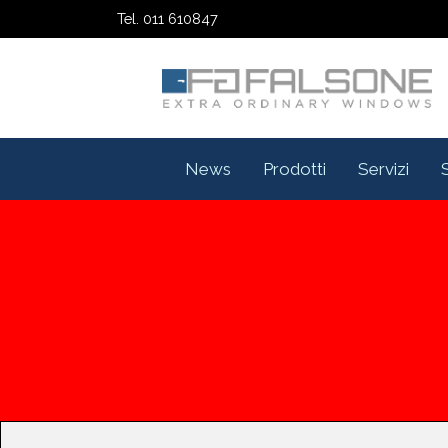
Tel. 011 610847
News
Prodotti
Servizi