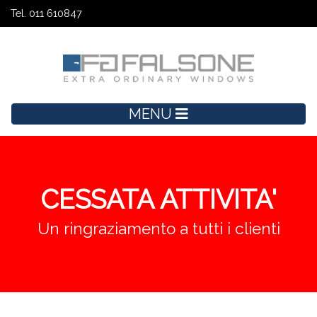
Tel. 011 610847
MENU
CESSATA ATTIVITA'
Un ringraziamento a tutti i clienti