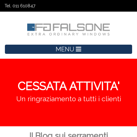
Tel. 011 610847
MENU
CESSATA ATTIVITA'
Un ringraziamento a tutti i clienti
Il Blog sui serramenti