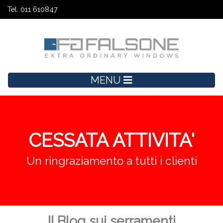
Tel. 011 610847
MENU
CESSATA ATTIVITA'
Un ringraziamento a tutti i clienti
Il Blog sui serramenti