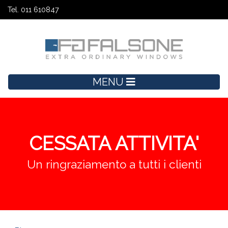
Tel. 011 610847
MENU
CESSATA ATTIVITA'
Un ringraziamento a tutti i clienti